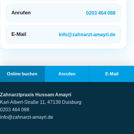
Anrufen
0203 464 088
E-Mail
info@zahnarzt-amayri.de
Online buchen
Anrufen
E-Mail
Zahnarztpraxis Hussam Amayri
Karl-Albert-Straße 11, 47139 Duisburg
0203 464 088
info@zahnarzt-amayri.de